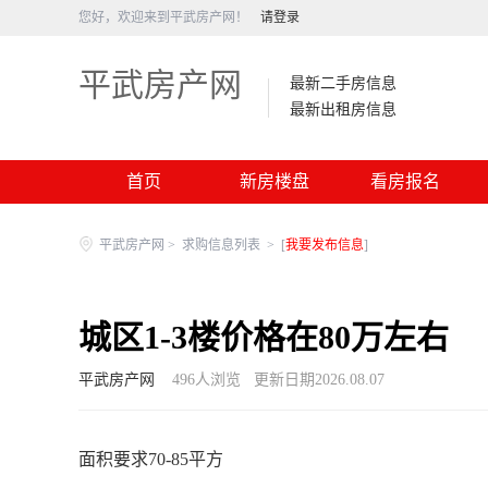
您好，欢迎来到平武房产网！
请登录
平武房产网
最新二手房信息
最新出租房信息
首页
新房楼盘
看房报名
平武房产网
>
求购信息列表
>
[
我要发布信息
]
城区1-3楼价格在80万左右
平武房产网
496
人浏览
更新日期2026.08.07
面积要求70-85平方