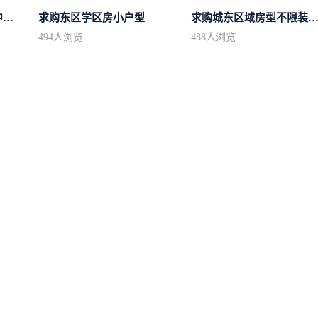
求购市中心区房型不限中档装修
求购东区学区房小户型
求购城东区域房型不限装修不
494
人浏览
488
人浏览