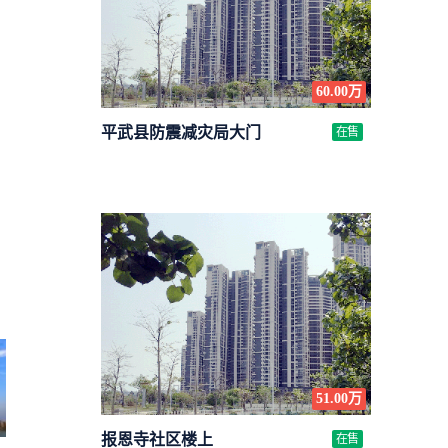
60.00万
平武县防震减灾局大门
在售
51.00万
报恩寺社区楼上
在售