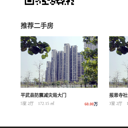
推荐二手房
平武县防震减灾局大门
报恩寺社
5室 2厅
172.15 ㎡
3室 2厅
60.00
万