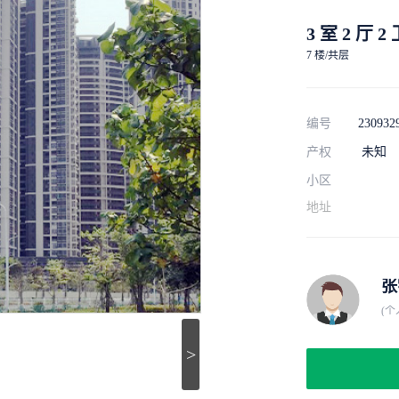
3 室 2 厅 2
7 楼/共层
编号
230932
产权
未知
小区
地址
张
(个
>