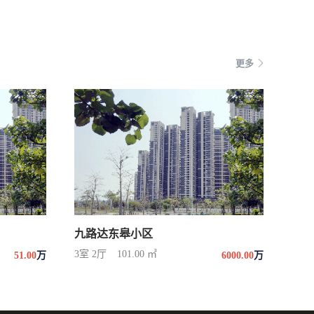
更多
九路达东皋小区
3室 2厅
101.00 ㎡
51.00
万
6000.00
万