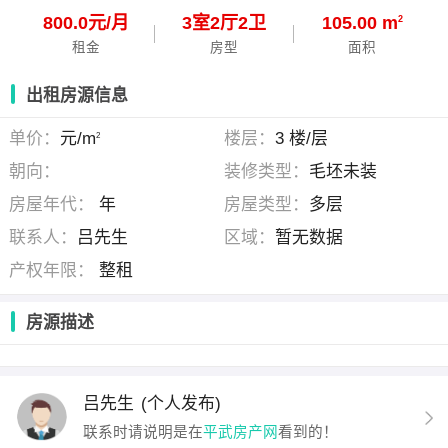
800.0元/月
3
室
2
厅
2
卫
105.00 m
2
租金
房型
面积
出租房源信息
单价：
元/m
楼层：
3 楼/层
2
朝向：
装修类型：
毛坯未装
房屋年代：
年
房屋类型：
多层
联系人：
吕先生
区域：
暂无数据
产权年限：
整租
房源描述
吕先生
(个人发布)
联系时请说明是在
平武房产网
看到的！