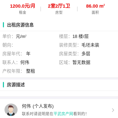
1200.0元/月
2
室
2
厅
1
卫
86.00 m
2
租金
房型
面积
出租房源信息
单价：
元/m
楼层：
18 楼/层
2
朝向：
装修类型：
毛坯未装
房屋年代：
年
房屋类型：
多层
联系人：
何伟
区域：
暂无数据
产权年限：
整租
房源描述
何伟
(个人发布)
联系时请说明是在
平武房产网
看到的！