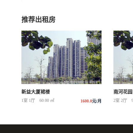
推荐出租房
新益大厦裙楼
南河花园
1室 1厅
60.00 ㎡
2室 2厅
1600.0
元/月