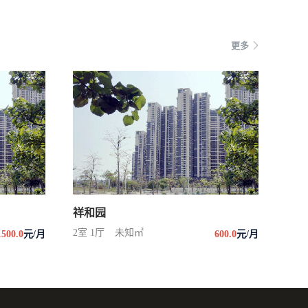
更多
祥和园
2室 1厅
未知㎡
1500.0
元/月
600.0
元/月