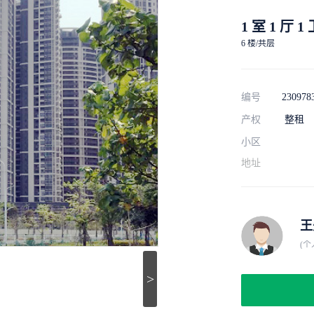
1 室 1 厅 1
6 楼/共层
编号
230978
产权
整租
小区
地址
王
(个
>